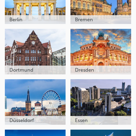
Berlin
Bremen
Dortmund
Dresden
Düsseldorf
Essen