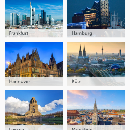
Frankfurt
Hamburg
Hannover
Köln
Leipzig
München