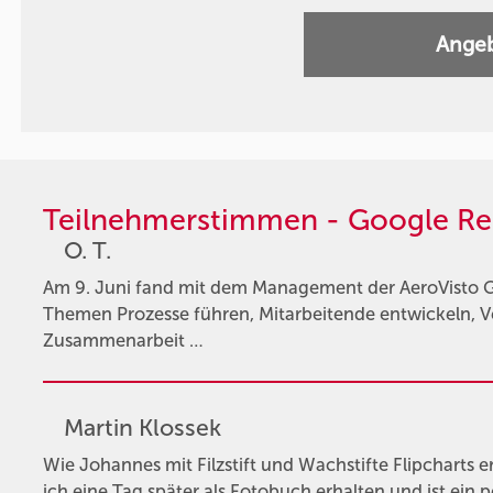
Angeb
Teilnehmerstimmen - Google Re
O. T.
Am 9. Juni fand mit dem Management der AeroVisto G
Themen Prozesse führen, Mitarbeitende entwickeln,
Zusammenarbeit …
Martin Klossek
Wie Johannes mit Filzstift und Wachstifte Flipcharts ers
ich eine Tag später als Fotobuch erhalten und ist ein