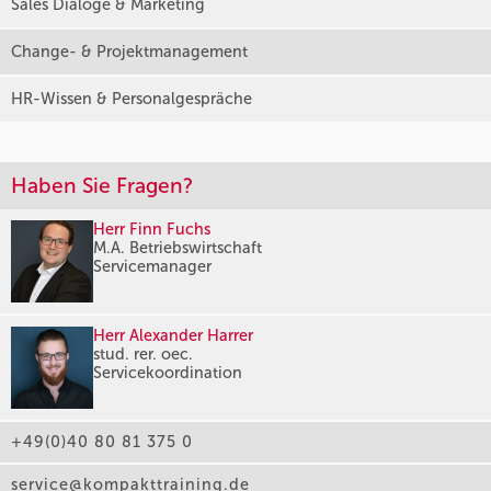
Sales Dialoge & Marketing
Change- & Projektmanagement
HR-Wissen & Personalgespräche
Haben Sie Fragen?
Herr Finn Fuchs
M.A. Betriebswirtschaft
Servicemanager
Herr Alexander Harrer
stud. rer. oec.
Servicekoordination
+49(0)40 80 81 375 0
service@kompakttraining.de