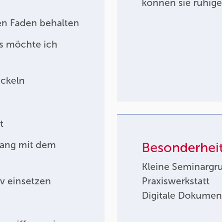
können sie ruhige
en Faden behalten
as möchte ich
ickeln
t
gang mit dem
Besonderhei
Kleine Seminargr
v einsetzen
Praxiswerkstatt
Digitale Dokumen