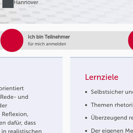
Hannover
Ich bin Teilnehmer
für mich anmelden
Lernziele
rientiert
Selbstsicher un
n Rede- und
Themen rhetori
der
Reflexion,
Überzeugend re
n dafür, dass
Der eigenen M
 in realistischen