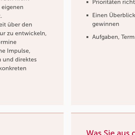
Prioritäten ric
r eigenen
Einen Überblick
.
gewinnen
heit über den
ur zu entwickeln,
Aufgaben, Termi
ermine
che Impulse,
h und direktes
konkreten
Was Sie aus