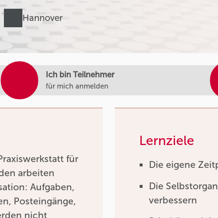
Hannover
Ich bin Teilnehmer
für mich anmelden
Lernziele
raxiswerkstatt für
Die eigene Zei
den arbeiten
Die Selbstorgan
isation: Aufgaben,
verbessern
en, Posteingänge,
rden nicht